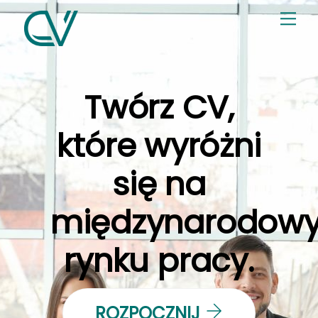
Skip
Me
to
content
Twórz CV,
które wyróżni
się na
międzynarodow
rynku pracy.
ROZPOCZNIJ