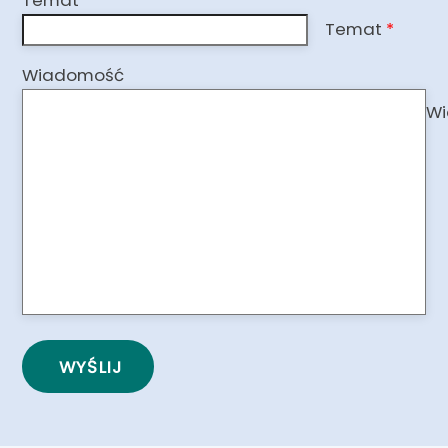
Temat
*
Wiadomość
W
WYŚLIJ