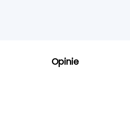
Opinie
„Zdecydowałam się skorzystać z usług
tej firmy, przygotowując dokumenty
aplikacyjne do międzynarodowej
korporacji. Zespół dostarczył mi
profesjonalnie przygotowane CV i list
motywacyjny, które wyróżniły się na tle