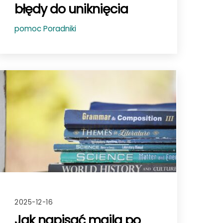
błędy do uniknięcia
pomoc
Poradniki
2025-12-16
Jak napisać maila po