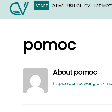
Skip
START
O NAS
USŁUGI
CV
LIST MO
to
content
pomoc
About
pomoc
https://pomocwangielskim.